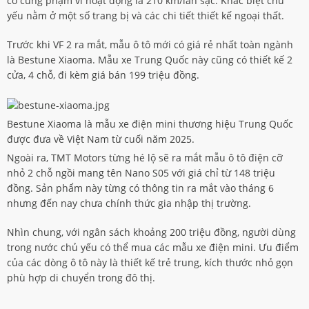
có cùng phạm vi hoạt động là 210 km/lần sạc. Khác biệt chủ
yếu nằm ở một số trang bị và các chi tiết thiết kế ngoại thất.
Trước khi VF 2 ra mắt, mẫu ô tô mới có giá rẻ nhất toàn ngành
là Bestune Xiaoma. Mẫu xe Trung Quốc này cũng có thiết kế 2
cửa, 4 chỗ, đi kèm giá bán 199 triệu đồng.
Bestune Xiaoma là mẫu xe điện mini thương hiệu Trung Quốc
được đưa về Việt Nam từ cuối năm 2025.
Ngoài ra, TMT Motors từng hé lộ sẽ ra mắt mẫu ô tô điện cỡ
nhỏ 2 chỗ ngồi mang tên Nano S05 với giá chỉ từ 148 triệu
đồng. Sản phẩm này từng có thông tin ra mắt vào tháng 6
nhưng đến nay chưa chính thức gia nhập thị trường.
Nhìn chung, với ngân sách khoảng 200 triệu đồng, người dùng
trong nước chủ yếu có thể mua các mẫu xe điện mini. Ưu điểm
của các dòng ô tô này là thiết kế trẻ trung, kích thước nhỏ gọn
phù hợp di chuyển trong đô thị.