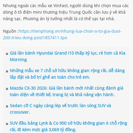
Nhưng ngoài các mẫu xe VinFast, người dùng khi chọn mua các
dòng ô tô điện mini thương hiệu Trung Quốc cần lưu ý về khả
năng sạc. Phương án lý tưởng nhất là có thể sạc tại nhà.
Nguồn :
https://tienphong.vn/nhung-lua-chon-o-to-gia-duoi-
200-trieu-dong-post1857411.tpo
Giá lăn bánh Hyundai Grand i10 thấp kỷ lục, rẻ hơn cả Kia
Morning
Những mẫu xe 7 chỗ sở hữu không gian rộng rãi, dễ dàng
lắp đặt và bố trí ghế an toàn cho trẻ em.
Mazda CX-30 2026: Giá lăn bánh mới nhất cùng đánh giá
toàn diện về thiết kế, trang bị và khả năng vận hành.
Sedan cỡ C ngày càng lép vế trước làn sóng SUV và
crossover.
SUV đầu bảng Lynk & Co 900 sở hữu không gian 6 chỗ rộng
rãi, đi kèm mức giá 3,069 tỷ đồng.