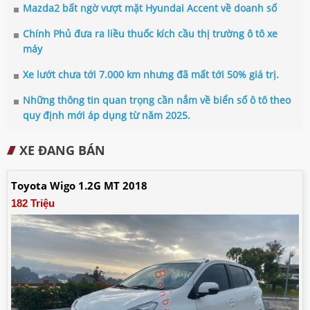
Mazda2 bất ngờ vượt mặt Hyundai Accent về doanh số
Chính Phủ đưa ra liều thuốc kích cầu thị trường ô tô xe
máy
Xe lướt chưa tới 7.000 km nhưng đã mất tới 50% giá trị.
Những thông tin quan trọng cần nắm về biển số ô tô theo
quy định mới áp dụng từ năm 2025.
XE ĐANG BÁN
Toyota Wigo 1.2G MT 2018
182 Triệu