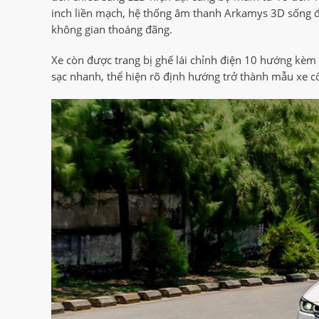
inch liền mạch, hệ thống âm thanh Arkamys 3D sống độ
không gian thoáng đãng.
Xe còn được trang bị ghế lái chỉnh điện 10 hướng kèm
sạc nhanh, thể hiện rõ định hướng trở thành mẫu xe 