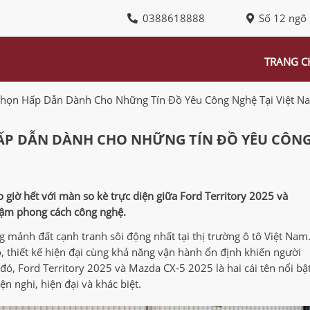
0388618888
Số 12 ngõ
TRANG C
a Chọn Hấp Dẫn Dành Cho Những Tín Đồ Yêu Công Nghệ Tại Việt N
 HẤP DẪN DÀNH CHO NHỮNG TÍN ĐỒ YÊU CÔN
giờ hết với màn so kè trực diện giữa Ford Territory 2025 và
 đậm phong cách công nghệ.
mảnh đất cạnh tranh sôi động nhất tại thị trường ô tô Việt Nam
, thiết kế hiện đại cùng khả năng vận hành ổn định khiến người
đó, Ford Territory 2025 và Mazda CX-5 2025 là hai cái tên nổi bật
n nghi, hiện đại và khác biệt.