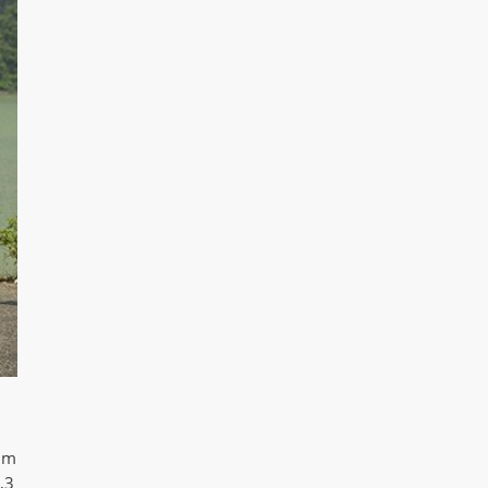
cụm
,3