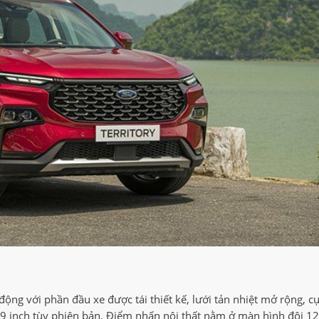
ộng với phần đầu xe được tái thiết kế, lưới tản nhiệt mở rộng, 
9 inch tùy phiên bản. Điểm nhấn nội thất nằm ở màn hình đôi 12