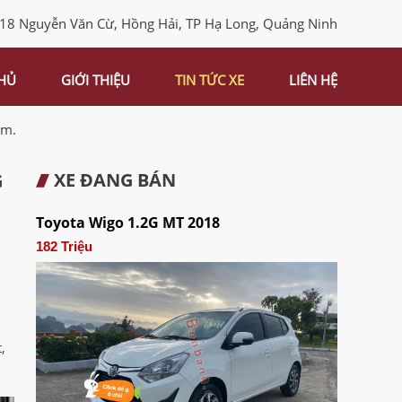
 18 Nguyễn Văn Cừ, Hồng Hải, TP Hạ Long, Quảng Ninh
HỦ
GIỚI THIỆU
TIN TỨC XE
LIÊN HỆ
am.
XE ĐANG BÁN
G
Toyota Wigo 1.2G MT 2018
182 Triệu
.
,