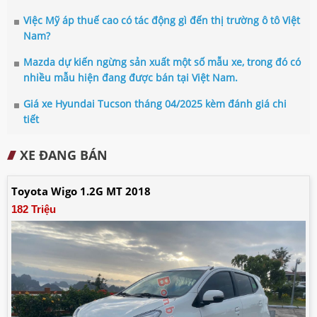
Việc Mỹ áp thuế cao có tác động gì đến thị trường ô tô Việt
Nam?
Mazda dự kiến ngừng sản xuất một số mẫu xe, trong đó có
nhiều mẫu hiện đang được bán tại Việt Nam.
Giá xe Hyundai Tucson tháng 04/2025 kèm đánh giá chi
tiết
XE ĐANG BÁN
Toyota Wigo 1.2G MT 2018
182 Triệu