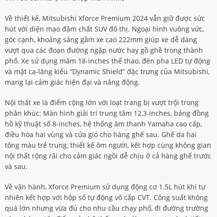
Về thiết kế, Mitsubishi Xforce Premium 2024 vẫn giữ được sức
hút với diện mạo đậm chất SUV đô thị. Ngoại hình vuông vức,
góc cạnh, khoảng sáng gầm xe cao 222mm giúp xe dễ dàng
vượt qua các đoạn đường ngập nước hay gồ ghề trong thành
phố. Xe sử dụng mâm 18-inches thể thao, đèn pha LED tự động
và mặt ca-lăng kiểu “Dynamic Shield” đặc trưng của Mitsubishi,
mang lại cảm giác hiện đại và năng động.
Nội thất xe là điểm cộng lớn với loạt trang bị vượt trội trong
phân khúc: Màn hình giải trí trung tâm 12,3-inches, bảng đồng
hồ kỹ thuật số 8-inches, hệ thống âm thanh Yamaha cao cấp,
điều hòa hai vùng và cửa gió cho hàng ghế sau. Ghế da hai
tông màu trẻ trung, thiết kế ôm người, kết hợp cùng không gian
nội thất rộng rãi cho cảm giác ngồi dễ chịu ở cả hàng ghế trước
và sau.
Về vận hành, Xforce Premium sử dụng động cơ 1.5L hút khí tự
nhiên kết hợp với hộp số tự động vô cấp CVT. Công suất không
quá lớn nhưng vừa đủ cho nhu cầu chạy phố, đi đường trường