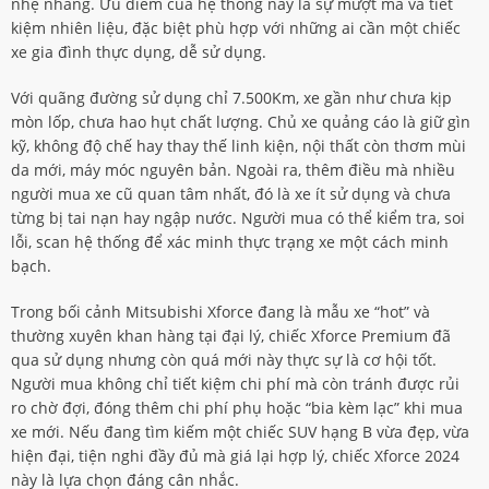
nhẹ nhàng. Ưu điểm của hệ thống này là sự mượt mà và tiết
kiệm nhiên liệu, đặc biệt phù hợp với những ai cần một chiếc
xe gia đình thực dụng, dễ sử dụng.
Với quãng đường sử dụng chỉ 7.500Km, xe gần như chưa kịp
mòn lốp, chưa hao hụt chất lượng. Chủ xe quảng cáo là giữ gìn
kỹ, không độ chế hay thay thế linh kiện, nội thất còn thơm mùi
da mới, máy móc nguyên bản. Ngoài ra, thêm điều mà nhiều
người mua xe cũ quan tâm nhất, đó là xe ít sử dụng và chưa
từng bị tai nạn hay ngập nước. Người mua có thể kiểm tra, soi
lỗi, scan hệ thống để xác minh thực trạng xe một cách minh
bạch.
Trong bối cảnh Mitsubishi Xforce đang là mẫu xe “hot” và
thường xuyên khan hàng tại đại lý, chiếc Xforce Premium đã
qua sử dụng nhưng còn quá mới này thực sự là cơ hội tốt.
Người mua không chỉ tiết kiệm chi phí mà còn tránh được rủi
ro chờ đợi, đóng thêm chi phí phụ hoặc “bia kèm lạc” khi mua
xe mới. Nếu đang tìm kiếm một chiếc SUV hạng B vừa đẹp, vừa
hiện đại, tiện nghi đầy đủ mà giá lại hợp lý, chiếc Xforce 2024
này là lựa chọn đáng cân nhắc.